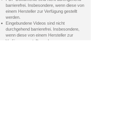
barrierefrei. Insbesondere, wenn diese von
einem Hersteller zur Verfügung gestellt
werden.
Eingebundene Videos sind nicht
durchgehend barrierefrei. Insbesondere,
wenn diese von einem Hersteller zur
Verfügung gestellt werden.
Bilder und Buttons enthalten teilweise noch
keinen Alternativtext (Sonderanpassungen
am Shop-System notwendig)
6. Erstellung dieser
Erklärung zur
Barrierefreiheit
Diese Einschätzung beruht auf einer vom
23.06.2025
bis
24.06.2025
durchgeführten
Selbstbewertung in Kombination mit der
Online-Überprüfung "Google PageSpeed
Insights Nutzerfreundlichkeit". Die
Erklärung wurde am
25.06.2025
erstellt